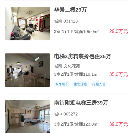
华景二楼29万
城南 031428
29.0万元
3室2厅1卫/建面105.0m
2
电梯3房精装拎包住35万
城南 文化花苑
35.0万元
3室2厅1卫/建面119.1m
2
繁华地段
南北通透
拎包入住
南街附近电梯三房39万
城中 065272
39.0万元
3室2厅1卫/建面123.0m
2