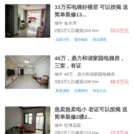
33万买电梯好楼层 可以按揭 送
简单装修13...
城中 金水湾
33.0万元
2室2厅1卫/建面103.0m
2
品质小区
繁华地段
南北通透
48万，鼎力和谐家园电梯房，
三室，有证
城中 48万，鼎力和谐家园电梯房...
48.0万元
3室2厅1卫/建面108.0m
2
配套成熟
交通便利
拎包入住
急卖急卖电小 老证可以按揭 送
简单装修2楼2...
城中 世博花园
23.0万元
3室2厅1卫/建面123.0m
2