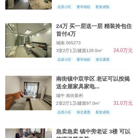
品质小区
繁华地段
配套成熟
24万 买一层送一层 精装拎包住
首付4万
城南 065273
24.0万元
3室2厅1卫/建面128.0m
2
品质小区
繁华地段
南北通透
南街镇中双学区 老证可以按揭
送全屋家具家电...
城中 南街新村
31.0万元
2室2厅1卫/建面97.0m
2
品质小区
南北通透
配套成熟
急卖急卖 镇中旁老证 3楼 可以