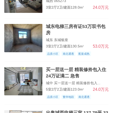
城西 065273
24.0万元
3室2厅2卫/建面128.0m
2
城东电梯三房有证53万双书包
房
城东 东城银座
53.0万元
3室2厅2卫/建面130.5m
2
品质小区
南北通透
配套成熟
买一层送一层 精装修拎包入住
24万证满二 急售
城中 买一层送一层 精装修拎包入...
24.0万元
5室2厅2卫/建面123.0m
2
品质小区
繁华地段
南北通透
出售城西电梯三室 137.79平 33