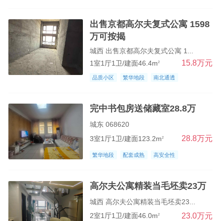
出售京都高尔夫复式公寓 1598
万可按揭
城西 出售京都高尔夫复式公寓 1...
15.8万元
1室1厅1卫/建面46.4m
2
品质小区
繁华地段
南北通透
完中书包房送储藏室28.8万
城东 068620
28.8万元
3室1厅1卫/建面123.2m
2
繁华地段
配套成熟
高安全性
高尔夫公寓精装当毛坯卖23万
城西 高尔夫公寓精装当毛坯卖23...
23.0万元
2室1厅1卫/建面46.0m
2