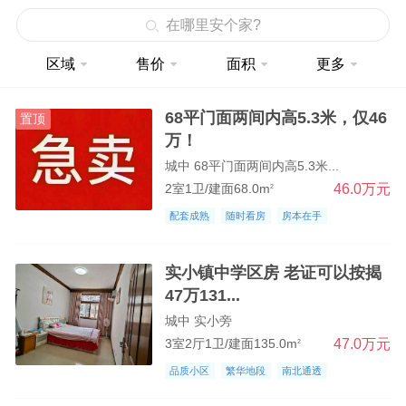
在哪里安个家?
区域
售价
面积
更多
68平门面两间内高5.3米，仅46
置顶
万！
城中 68平门面两间内高5.3米...
46.0万元
2室1卫/建面68.0m
2
配套成熟
随时看房
房本在手
实小镇中学区房 老证可以按揭
47万131...
城中 实小旁
47.0万元
3室2厅1卫/建面135.0m
2
品质小区
繁华地段
南北通透