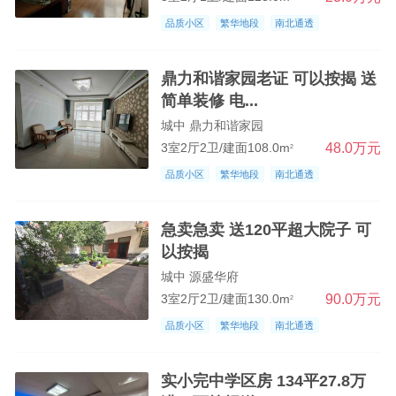
品质小区
繁华地段
南北通透
鼎力和谐家园老证 可以按揭 送
简单装修 电...
城中 鼎力和谐家园
48.0万元
3室2厅2卫/建面108.0m
2
品质小区
繁华地段
南北通透
急卖急卖 送120平超大院子 可
以按揭
城中 源盛华府
90.0万元
3室2厅2卫/建面130.0m
2
品质小区
繁华地段
南北通透
实小完中学区房 134平27.8万