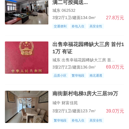
满二可按揭送...
城东 062532
27.8万元
3室2厅1卫/建面134.0m
2
交通便利
拎包入住
高安全性
出售幸福花园稀缺大三房 首付1
1万 有证
城东 出售幸福花园稀缺大三房 首...
69.0万元
3室2厅2卫/建面136.0m
2
品质小区
繁华地段
南北通透
南街新村电梯3房大三居39万
城中 财富佳苑
39.0万元
3室2厅1卫/建面123.7m
2
繁华地段
拎包入住
高安全性