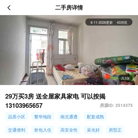
二手房详情
6-11-2026更新
43浏览
共3张
29万买3房 送全屋家具家电 可以按揭
13103965657
房源ID: 2514375
品质小区
繁华地段
南北通透
配套成熟
交通便利
拎包入住
高安全性
采光好
房型正