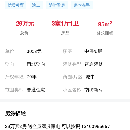
优质教育
满二
随时看房
房本在手
2
29
万元
3室
1厅
1卫
95m
总价:
房型
建筑面积
单价
3052元
楼层
中层/6层
朝向
南北朝向
装修类型
普通装修
产权年限
70年
商圈/片区
城中
范围类型
普通住宅
小区名称
南街新村
房源描述
29万买3房 送全屋家具家电 可以按揭 13103965657